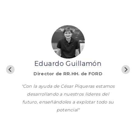
D
Eduardo Guillamón
ruel
Director de RR.HH. de FORD
la
ren
lo
"Con la ayuda de César Piqueras estamos
p
s y
desarrollando a nuestros líderes del
tiem
rrollo
futuro, enseñándoles a explotar todo su
a
potencial"