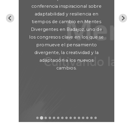
conferencia inspiracional sobre
(
adaptabilidad y resiliencia en
tiempos de cambio en Mentes
 la
M
Divergentes en Badajoz, uno de
no
un
los congresos clave en los que se
n el
des
promueve el pensamiento
ica
in
divergente, la creatividad y la
adaptación a los nuevos
nto
cambios.
ndo